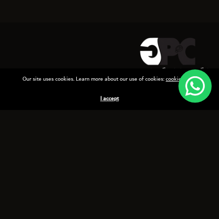
Our site uses cookies. Learn more about our use of cookies:
cookie policy
أكواب حارة وباردة ذات العلامة التجارية
I accept
أكواب بلاستيكية
أكواب الآيس كريم
طبعات حرارية
منتجاتنا الأخرى
أركان شركتنا
لماذا تختارنا؟
أقسام المبيعات والتصميم والإنتاج